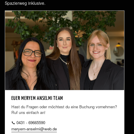
Spazierweg inklusive.
EUER MERYEM ANSELMI TEAM
Hast du Fragen oder möchtest du eine Buchung vornehmen?
Ruf uns einfach an!
📞 0431 - 69665590
meryem-anselmi@web.de